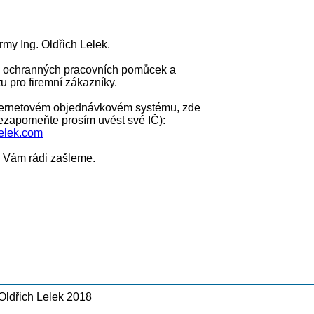
irmy Ing. Oldřich Lelek.
 ochranných pracovních pomůcek a
u pro firemní zákazníky.
internetovém objednávkovém systému, zde
nezapomeňte prosím uvést své IČ):
elek.com
e Vám rádi zašleme.
Oldřich Lelek 2018